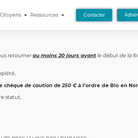
Citoyens
Ressources
Contacter
Adhér
nous retourner
au moins 20 jours avant
le début de la f
mplété,
le
chèque de caution de 250
€
à
l
’
ordre de Bio en No
e statut,