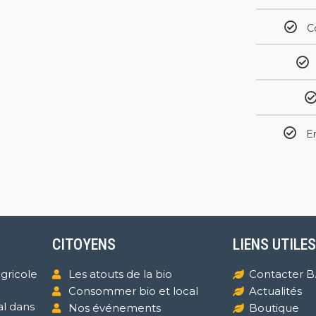
C
En
CITOYENS
LIENS UTILES
agricole
Les atouts de la bio
Contacter B.
Consommer bio et local
Actualités
al dans
Nos événements
Boutique