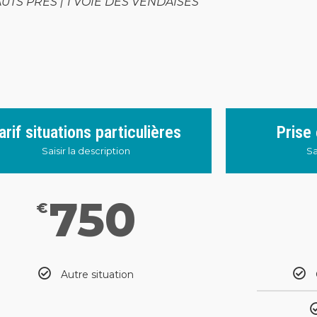
HAUTS PRES | 1 VOIE DES VENDAISES
arif situations particulières
Prise
Saisir la description
Sa
750
€
Autre situation