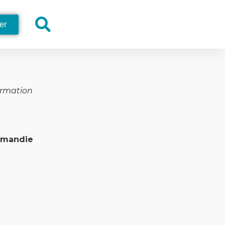
er
ormation
rmandie