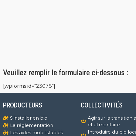
Veuillez remplir le formulaire ci-dessous :
[wpforms id="23078"]
PRODUCTEURS
COLLECTIVITÉS
S'installer en bio
Agir sur la transition 
et alimentaire
La réglementation
Introduire du bio loc
Les aides mobilistables