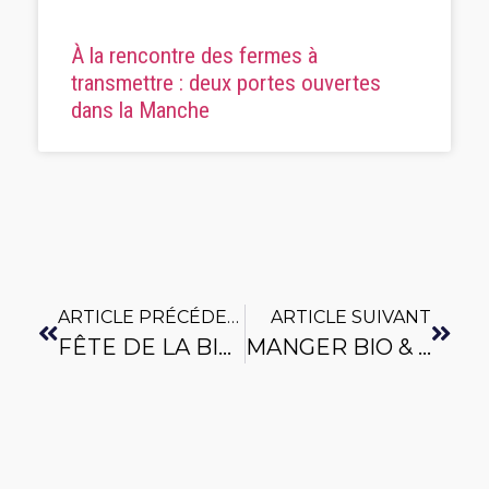
À la rencontre des fermes à
transmettre : deux portes ouvertes
dans la Manche
ARTICLE PRÉCÉDENT
ARTICLE SUIVANT
FÊTE DE LA BIO 2024 | Du 25 Au 26 Mai Aux Trois Pierres (76)
MANGER BIO & LOCAL, C’EST L’IDÉAL ! En Restauration Collective | Plus De 70 Établissements Inscrits Sur Cette Édition 2024