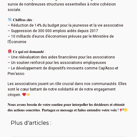
survie de nombreuses structures essentielles à notre cohésion
sociale.
𝐂𝐡𝐢𝐟𝐟𝐫𝐞𝐬 𝐜𝐥𝐞́𝐬 :
– Réduction de 14% du budget pour la jeunesse et la vie associative
– Suppression de 300 000 emplois aidés depuis 2017
– 10 milliards d’euros d’économies prévues par le Ministère de
l’Économie
𝐂𝐞 𝐪𝐮𝐢 𝐞𝐬𝐭 𝐝𝐞𝐦𝐚𝐧𝐝𝐞́ :
– Une réévaluation des aides financières pour les associations
– Un soutien renforcé pour les associations employeuses
– Le développement de dispositifs innovants comme Cap’Asso et
Prev’asso
Les associations jouent un rôle crucial dans nos communautés. Elles
sont le cœur battant de notre solidarité et de notre engagement
citoyen.
𝐍𝐨𝐮𝐬 𝐚𝐯𝐨𝐧𝐬 𝐛𝐞𝐬𝐨𝐢𝐧 𝐝𝐞 𝐯𝐨𝐭𝐫𝐞 𝐬𝐨𝐮𝐭𝐢𝐞𝐧 𝐩𝐨𝐮𝐫 𝐢𝐧𝐭𝐞𝐫𝐩𝐞𝐥𝐥𝐞𝐫 𝐥𝐞𝐬 𝐝𝐞́𝐜𝐢𝐝𝐞𝐮𝐫𝐬 𝐞𝐭 𝐨𝐛𝐭𝐞𝐧𝐢𝐫
𝐝𝐞𝐬 𝐚𝐜𝐭𝐢𝐨𝐧𝐬 𝐜𝐨𝐧𝐜𝐫𝐞̀𝐭𝐞𝐬. 𝐏𝐚𝐫𝐭𝐚𝐠𝐞𝐳 𝐜𝐞 𝐦𝐞𝐬𝐬𝐚𝐠𝐞 𝐞𝐭 𝐟𝐚𝐢𝐭𝐞𝐬 𝐞𝐧𝐭𝐞𝐧𝐝𝐫𝐞 𝐯𝐨𝐭𝐫𝐞 𝐯𝐨𝐢𝐱 !
Plus d'articles :