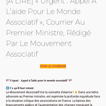
[À LIRE] « Urgent : Appel À
L’aide Pour Le Monde
Associatif », Courrier Au
Premier Ministre, Rédigé
Par Le Mouvement
Associatif
VOIR LE COURRIER
𝐔𝐫𝐠𝐞𝐧𝐭 : 𝐀𝐩𝐩𝐞𝐥 𝐚̀ 𝐥’𝐚𝐢𝐝𝐞 𝐩𝐨𝐮𝐫 𝐥𝐞 𝐦𝐨𝐧𝐝𝐞 𝐚𝐬𝐬𝐨𝐜𝐢𝐚𝐭𝐢𝐟 !
𝐂𝐞 𝐪𝐮’𝐢𝐥 𝐟𝐚𝐮𝐭 𝐫𝐞𝐭𝐞𝐧𝐢𝐫 :
Le Mouvement Associatif tire la sonnette d’alarme !
Dans une lettre
adressée au Premier ministre, est exprimée la profonde inquiétude face
à la situation critique des associations en France. La baisse des
financements publics et l’augmentation des charges menacent la